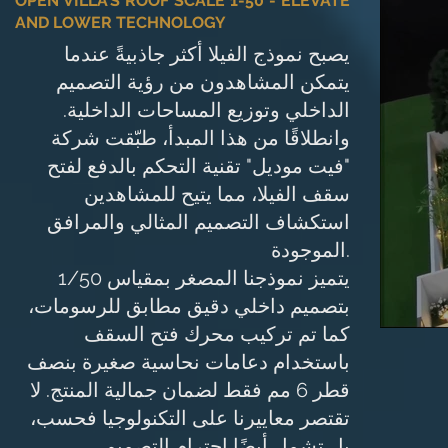
OPEN VILLA’S ROOF SCALE 1-50 - ELEVATE
AND LOWER TECHNOLOGY
يصبح نموذج الفيلا أكثر جاذبيةً عندما
يتمكن المشاهدون من رؤية التصميم
الداخلي وتوزيع المساحات الداخلية.
وانطلاقًا من هذا المبدأ، طبّقت شركة
"فيت موديل" تقنية التحكم بالدفع لفتح
سقف الفيلا، مما يتيح للمشاهدين
استكشاف التصميم المثالي والمرافق
الموجودة.
يتميز نموذجنا المصغر بمقياس 1/50
بتصميم داخلي دقيق مطابق للرسومات،
كما تم تركيب محرك فتح السقف
باستخدام دعامات نحاسية صغيرة بنصف
قطر 6 مم فقط لضمان جمالية المنتج. لا
تقتصر معاييرنا على التكنولوجيا فحسب،
بل تشمل أيضًا احترام التصميم