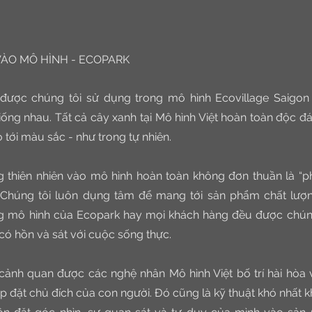
VÀO MÔ HÌNH - ECOPARK
được chúng tôi sử dụng trong mô hình Ecovillage Saigon R
iống nhau. Tất cả cây xanh tại Mô hình Việt hoàn toàn độc đá
o tới màu sắc - như trong tự nhiên.
g thiên nhiên vào mô hình hoàn toàn không đơn thuần là “p
 Chúng tôi luôn dụng tâm để mang tới sản phẩm chất lượng
g mô hình của Ecopark hay mọi khách hàng đều được chúng t
có hồn và sát với cuộc sống thực.
t cảnh quan được các nghệ nhân Mô hình Việt bố trí hài hòa v
 đặt chủ đích của con người. Đó cũng là kỹ thuật khó nhất kh