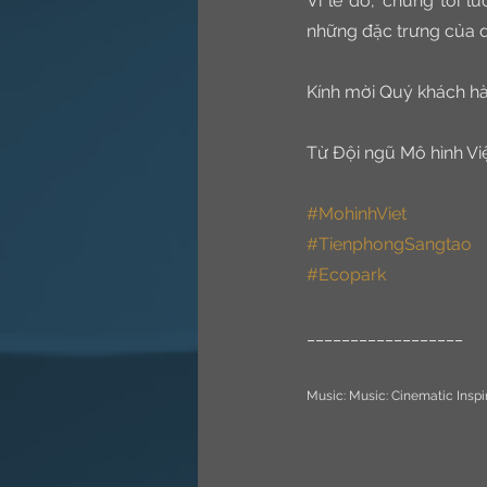
Vì lẽ đó, chúng tôi 
những đặc trưng của dự
Kính mời Quý khách hà
Từ Đội ngũ Mô hình Vi
#MohinhViet
#TienphongSangtao
#Ecopark
__________________
Music: Music: Cinematic Inspi