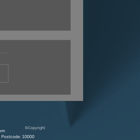
letter No 12-2024 |
"Rising" Journey Of
 Model - Reflecting On
ar 2024 Full Of Pride
©Copyright
com
 Postcode: 10000