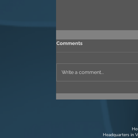
Comments
Write a comment...
Newsletter no.05: VIET
MODEL GOING TO
BELARUS - An International
"Breaking Through"
Hot
Headquarters in V