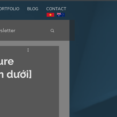
ORTFOLIO
BLOG
CONTACT
sletter
ure
n dưới]