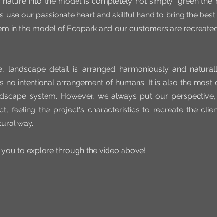
g nature into the model is completely not simply “green the 
 use our passionate heart and skillful hand to bring the best 
m in the model of Ecopark and our customers are recreated vi
e, landscape detail is arranged harmoniously and natural
as no intentional arrangement of humans. It is also the most di
ndscape system. However, we always put our perspective, 
, feeling the project's characteristics to recreate the client
tural way.
e you to explore through the video above!