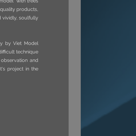
model” with trees 
quality products, 
vidly, soulfully 
ly by Viet Model 
fficult technique 
observation and 
's project in the 