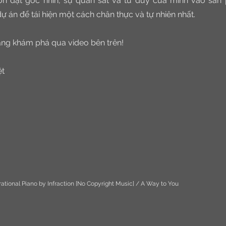
luôn đặt góc nhìn, sự quan sát và tư duy của mình vào sản
 án để tái hiện một cách chân thực và tự nhiên nhất.
ng khám phá qua video bên trên!
ệt
rational Piano by Infraction [No Copyright Music] / A Way to You