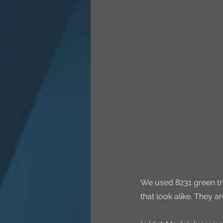
We used 8231 green tre
that look alike. They a