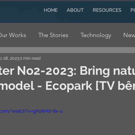
HOME
ABOUT
RESOURCES
P
Our Works
The Stories
Technology
New
b 28, 2023
2 min read
er No2-2023: Bring nat
 model - Ecopark [TV bê
.com/watch?v=gN2kHd-8x-s