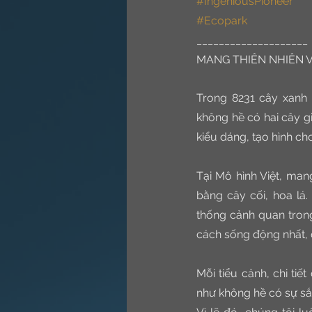
#IngeniousPioneer
#Ecopark
____________________
MANG THIÊN NHIÊN 
Trong 8231 cây xanh 
không hề có hai cây g
kiểu dáng, tạo hình ch
Tại Mô hình Việt, man
bằng cây cối, hoa lá.
thống cảnh quan tron
cách sống động nhất, 
Mỗi tiểu cảnh, chi tiế
như không hề có sự sắp