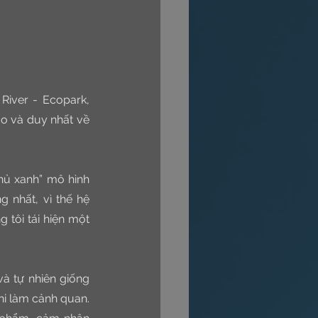
iver - Ecopark, 
o và duy nhất về 
hủ xanh” mô hình 
 nhất, vì thế hệ 
ôi tái hiện một 
à tự nhiên giống 
i làm cảnh quan. 