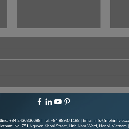
Newsletter No1-2025| Viet
News
Model is Ready to Breaking
The 
Through 2025 with
Viet
Innovative Technology
A Ye
Solutions
line: +84 2436336688 | Tel: +84 889371188 | Email:
info@mohinhviet.
ietnam: No. 751 Nguyen Khoai Street, Linh Nam Ward, Hanoi, Vietnam
|