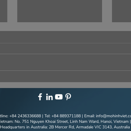
T&T SALES GALLERY — A
GALA
NEW MILESTONE ON VIET
YEA
MODEL'S PIONEERING
GRO
JOURNEY
line: +84 2436336688 | Tel: +84 889371188 | Email:
info@mohinhviet.
ietnam: No. 751 Nguyen Khoai Street, Linh Nam Ward, Hanoi, Vietnam
|
Headquarters in Australia: 2B Mercer Rd, Armadale VIC 3143, Australia