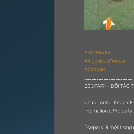
#VietModel
#IngeniousPioneer
#Ecopark
____________________
ECOPARK - ĐỐI TÁC 
Chúc mừng Ecopark n
International Property
Ecopark là một trong 