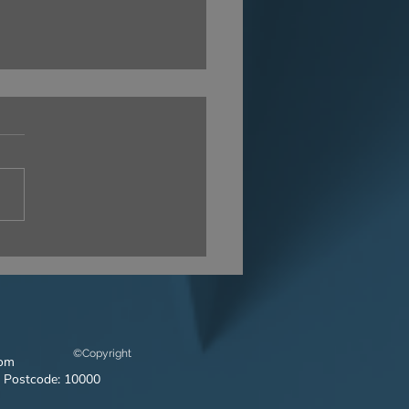
 “VIET MODEL – 20
RS OF GROUNDED
WTH”
©Copyright
com
 Postcode: 10000