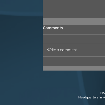
Comments
Write a comment...
THE ART OF CAPTURING A
PROJECT'S UNIQUE
CONCEPT | COASTAL
QUANG NGAI
Hot
Headquarters in V