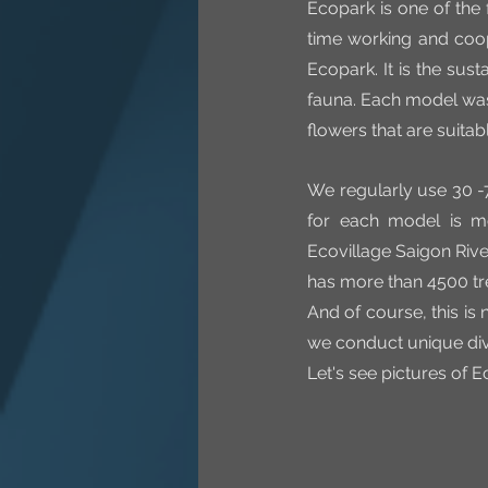
Ecopark is one of the 
time working and coope
Ecopark. It is the sust
fauna. Each model was
flowers that are suitabl
We regularly use 30 -7
for each model is m
Ecovillage Saigon Rive
has more than 4500 tr
And of course, this is
we conduct unique div
Let's see pictures of 