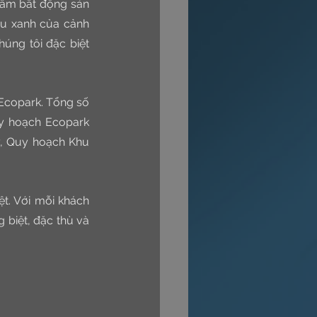
hẩm bất động sản 
u xanh của cảnh 
úng tôi đặc biệt 
Ecopark. Tổng số 
y hoạch Ecopark 
, Quy hoạch Khu 
t. Với mỗi khách 
biệt, đặc thù và 