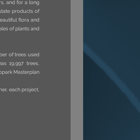
s, and for a long 
tate products of 
autiful flora and 
es of plants and 
er of trees used 
s 19,997 trees, 
copark Masterplan 
er, each project, 