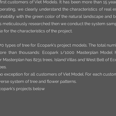
first customers of Viet Models. It has been more than 15 year
rating, we clearly understand the characteristics of real es
ainability with the green color of the natural landscape and be
 meticulously researched then we conduct the system sampl
e for the characteristics of the project.
0 types of tree for Ecopark's project models. The total numb
ore than thousands: Ecopark 1/1000 Masterplan Model ha
r Masterplan has 8231 trees, Island Villas and West Belt of E
ees.
 no exception for all customers of Viet Model. For each custom
erse system of tree and flower patterns.
Ecopark's projects below