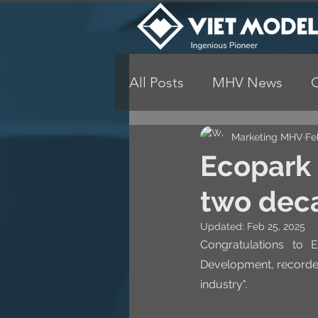
All Posts
MHV News
Marketing MHV
Fe
Ecopark 
two deca
Updated:
Feb 25, 2025
Congratulations to E
Development, recorded 
industry".