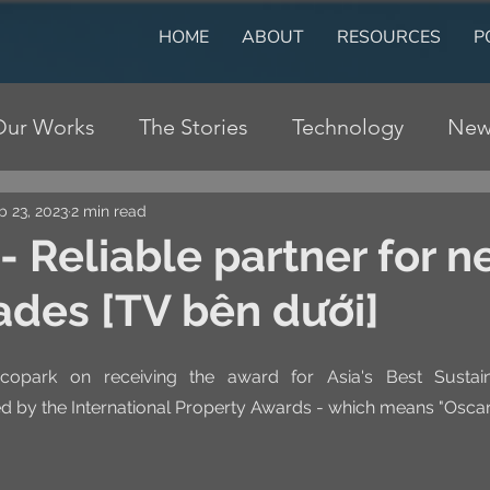
HOME
ABOUT
RESOURCES
P
Our Works
The Stories
Technology
New
b 23, 2023
2 min read
- Reliable partner for n
des [TV bên dưới]
copark on receiving the award for Asia's Best Sustaina
by the International Property Awards - which means "Oscar in