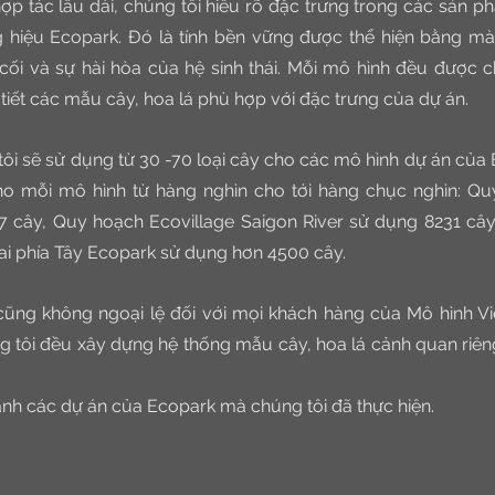
hợp tác lâu dài, chúng tôi hiểu rõ đặc trưng trong các sản p
hiệu Ecopark. Đó là tính bền vững được thể hiện bằng mà
 cối và sự hài hòa của hệ sinh thái. Mỗi mô hình đều được ch
 tiết các mẫu cây, hoa lá phù hợp với đặc trưng của dự án.
ôi sẽ sử dụng từ 30 -70 loại cây cho các mô hình dự án của 
o mỗi mô hình từ hàng nghìn cho tới hàng chục nghìn: Qu
7 cây, Quy hoạch Ecovillage Saigon River sử dụng 8231 cây
đai phía Tây Ecopark sử dụng hơn 4500 cây.
 cũng không ngoại lệ đối với mọi khách hàng của Mô hình Việ
g tôi đều xây dựng hệ thống mẫu cây, hoa lá cảnh quan riêng 
nh các dự án của Ecopark mà chúng tôi đã thực hiện.